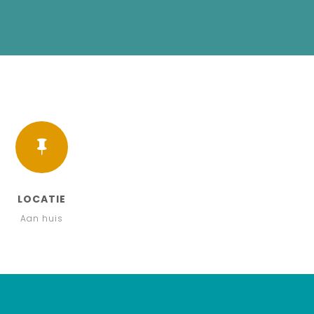

LOCATIE
Aan huis