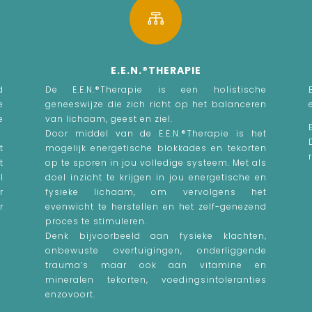

E.E.N.®THERAPIE
d
De E.E.N.®Therapie is een holistische
e
geneeswijze die zich richt op het balanceren
e
van lichaam, geest en ziel.
.
Door middel van de E.E.N.®Therapie is het
t
mogelijk energetische blokkades en tekorten
t
op te sporen in jou volledige systeem. Met als
l
doel inzicht te krijgen in jou energetische en
r
fysieke lichaam, om vervolgens het
r
evenwicht te herstellen en het zelf-genezend
proces te stimuleren.
Denk bijvoorbeeld aan fysieke klachten,
onbewuste overtuigingen, onderliggende
trauma’s maar ook aan vitamine en
mineralen tekorten, voedingsintoleranties
enzovoort.