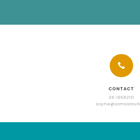

CONTACT
06-19582131
sophie@samsaravita